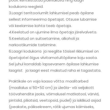
poolt kehtestatud päevakava ning laagri
kodukorra reegleid.
3.Laagri territooriumilt lahkumisel peab õpilane
sellest informeerima õpetajat. Otsuse lubamise
või keelamise kohta teeb õpetaja.
4.Keelatud on ujumine ilma õpetaja järelvalveta.
5.Keelatud on suitsetamine, alkoholi ja
narkootikumide tarbimine.
6.Laagri kodukorra ja reeglite tõsisel rikkumisel on
õpetajatel õigus viivitamatultõpilane koju saata.
Sel juhul korraldab lapsevanem õpilase lahkumise
laagrist ja laagri eest makstud raha ei tagastata.
Praktikale on vaja kaasa võtta: maalitarbed
(maalialus a`60×50 cm) ja üleõla- või seljakott
töövahendite jaoks, võimalusel matkatool, värvid,
pintslid, pliiatsid, veetopsid, pudel) ja isiklikud asjad
(peakate, päiksekreem, rätik ujumas käimiseks,