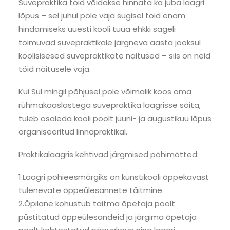
Suvepraktika töid võidakse hinnata ka juba laagri
lõpus – sel juhul pole vaja sügisel töid enam
hindamiseks uuesti kooli tuua ehkki sageli
toimuvad suvepraktikale järgneva aasta jooksul
koolisisesed suvepraktikate näitused – siis on neid
töid näitusele vaja.
Kui Sul mingil põhjusel pole võimalik koos oma
rühmakaaslastega suvepraktika laagrisse sõita,
tuleb osaleda kooli poolt juuni- ja augustikuu lõpus
organiseeritud linnapraktikal.
Praktikalaagris kehtivad järgmised põhimõtted:
1.Laagri põhieesmärgiks on kunstikooli õppekavast
tulenevate õppeülesannete täitmine.
2.Õpilane kohustub täitma õpetaja poolt
püstitatud õppeülesandeid ja järgima õpetaja