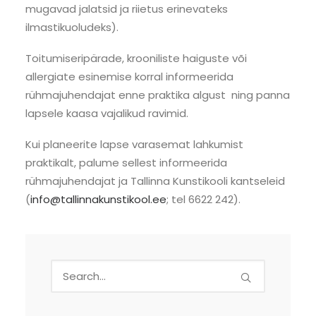
mugavad jalatsid ja riietus erinevateks
ilmastikuoludeks).
Toitumiseripärade, krooniliste haiguste või
allergiate esinemise korral informeerida
rühmajuhendajat enne praktika algust ning panna
lapsele kaasa vajalikud ravimid.
Kui planeerite lapse varasemat lahkumist
praktikalt, palume sellest informeerida
rühmajuhendajat ja Tallinna Kunstikooli kantseleid
(
info@tallinnakunstikool.ee
; tel 6622 242).