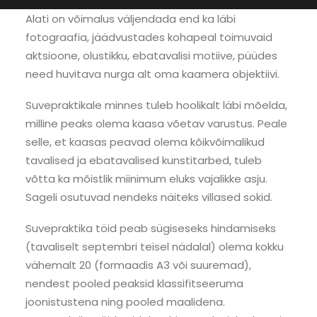
maastikukunsti või performance´ite tegemisel.
Alati on võimalus väljendada end ka läbi
fotograafia, jäädvustades kohapeal toimuvaid
aktsioone, olustikku, ebatavalisi motiive, püüdes
need huvitava nurga alt oma kaamera objektiivi.
Suvepraktikale minnes tuleb hoolikalt läbi mõelda,
milline peaks olema kaasa võetav varustus. Peale
selle, et kaasas peavad olema kõikvõimalikud
tavalised ja ebatavalised kunstitarbed, tuleb
võtta ka mõistlik miinimum eluks vajalikke asju.
Sageli osutuvad nendeks näiteks villased sokid.
Suvepraktika töid peab sügiseseks hindamiseks
(tavaliselt septembri teisel nädalal) olema kokku
vähemalt 20 (formaadis A3 või suuremad),
nendest pooled peaksid klassifitseeruma
joonistustena ning pooled maalidena.