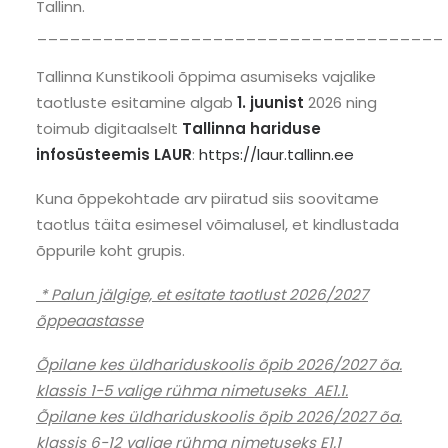
Tallinn.
_____________________________________
Tallinna Kunstikooli õppima asumiseks vajalike
taotluste esitamine algab
1. juunist
2026 ning
toimub digitaalselt
Tallinna hariduse
infosüsteemis LAUR
:
https://laur.tallinn.ee
Kuna õppekohtade arv piiratud siis soovitame
taotlus täita esimesel võimalusel, et kindlustada
õppurile koht grupis.
*
Palun jälgige, et esitate taotlust 2026/2027
õppeaastasse
Õpilane kes üldhariduskoolis õpib 2026/2027 õa.
klassis 1-5 valige rühma nimetuseks AE1.1.
Õpilane kes üldhariduskoolis õpib 2026/2027 õa.
klassis 6-12 valige rühma nimetuseks E1.1