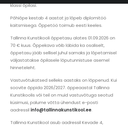
klassi õpilasi.
Põhiõpe kestab 4 aastat ja lõpeb diplomitöö
kaitsmisega. Õppetöö toimub eesti keeles.
Tallinna Kunstikooli õppetasu alates 01.09.2026 on
70 € kuus. Õppekava võib läbida ka osaliselt,
õppetasu jääb sellisel juhul samaks ja lõpetamisel
väljastatakse õpilasele lõputunnistuse asemel
hinneteleht.
Vastuvõtukatsed selleks aastaks on lõppenud. Kui
soovite õppida 2026/2027. õppeaastal Tallinna
Kunstikoolis või teil on muid vastuvõtuga seotud
küsimusi, palume võtta ühendust e-posti
aadressil
info@tallinnakunstikool.ee
.
Tallinna Kunstikool asub aadressil Kevade 4,