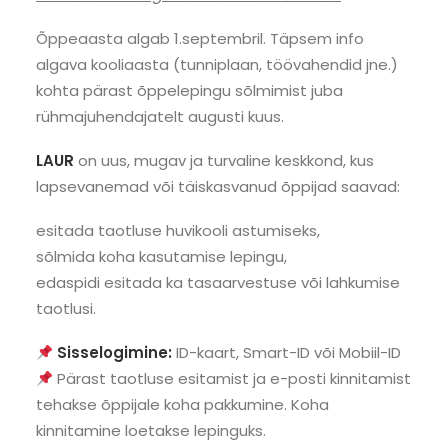
Õppeaasta algab 1.septembril. Täpsem info
algava kooliaasta (tunniplaan, töövahendid jne.)
kohta pärast õppelepingu sõlmimist juba
rühmajuhendajatelt augusti kuus.
LAUR
on uus, mugav ja turvaline keskkond, kus
lapsevanemad või täiskasvanud õppijad saavad:
esitada taotluse huvikooli astumiseks,
sõlmida koha kasutamise lepingu,
edaspidi esitada ka tasaarvestuse või lahkumise
taotlusi.
Sisselogimine:
ID-kaart, Smart-ID või Mobiil-ID
Pärast taotluse esitamist ja e-posti kinnitamist
tehakse õppijale koha pakkumine. Koha
kinnitamine loetakse lepinguks.