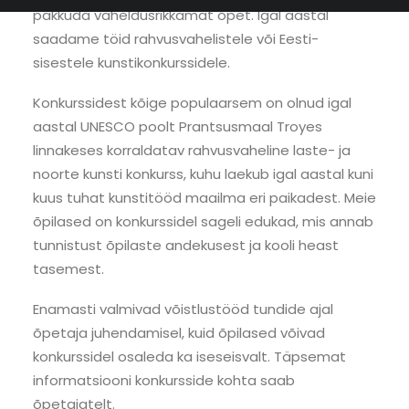
pakkuda vaheldusrikkamat õpet. Igal aastal
saadame töid rahvusvahelistele või Eesti-
sisestele kunstikonkurssidele.
Konkurssidest kõige populaarsem on olnud igal
aastal UNESCO poolt Prantsusmaal Troyes
linnakeses korraldatav rahvusvaheline laste- ja
noorte kunsti konkurss, kuhu laekub igal aastal kuni
kuus tuhat kunstitööd maailma eri paikadest. Meie
õpilased on konkurssidel sageli edukad, mis annab
tunnistust õpilaste andekusest ja kooli heast
tasemest.
Enamasti valmivad võistlustööd tundide ajal
õpetaja juhendamisel, kuid õpilased võivad
konkurssidel osaleda ka iseseisvalt. Täpsemat
informatsiooni konkursside kohta saab
õpetajatelt.