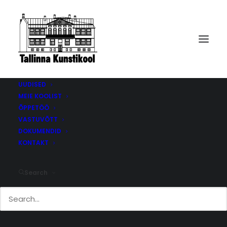
UUDISED
MEIE KOOLIST
ÕPPETÖÖ
Töötasujuhend
VASTUVÕTT
DOKUMENDID
KONTAKT
Search
Töötasujuhendiga tutvumiseks kliki allolevat linki:
TÖÖTASUJUHEND